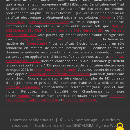
qu’à la réglementation européenne eIDAS (ElectronicIDentification And Trust
Services). Retrouvez sur notre site le descriptif de chacun de nos produits
pour répondre au plus juste à vos besoins ! Que vous souhaitiez obtenir un
certificat électronique professionnel grâce à nos solutions
Eiducio
(eIDAS),
Initio RGS*
,
Audacio Identité RGS**
,ou vous équiper de certificats
électroniques « corporate » via des outils dédiés tels que
Négocio
RGS,
Certiserv SSL RGS*
,
EuroComercio (eIDAS
),
Certiserv SSL
ou
Certiserv
serveur client RGS*.
Vous pouvez également disposer d’outils de signatures
avec
Sunnysign Advanced
,
Sunnysign Standard
, ou
Almetis
.Un besoin en
matière de
Cybersécurité
? Les certificats électroniques jouent un rôle
primordial en matière de sécurité informatique.
Sécurisez toutes les
données sensibles de vos sites internet, vos extranets et intranets, protégez
vos serveurs ou applications, chiffrez vos flux de données avec nos
certificats
électroniques TLS/SSL
!Tiers de confiance depuis 2020, Chambersign détient
le visa de sécurité de la ANSSI pour ses services de certification électronique
et depuis 2021, le
Label France CyberSecurity
. Vous avez besoin de conseils ?
Faites appel à
nos experts en certificats électroniques
pour vous guider dans
votre choix ! Nous mettons aussi à votre disposition plus de 140 bureaux
d’enregistrement et près de 350 opérateurs habilités à la délivrance de
certificats numériques
sur l’ensemble du territoire français (Guyane et Dom
inclus). Retrouvez aussi l'actualité de Chambersign sur notre
chaine
Youtube
et sur les réseaux sociaux en suivant nos comptes
Facebook
Chambersign
,
Twitter Chambersign
et
LinkedinChambersign
.
Charte de confidentialité
© 2026 ChamberSign - Tous droits
réservés
Site Internet créé par
DIGITALISIM - Agence Web