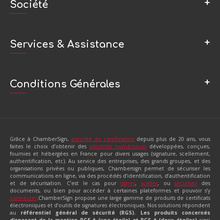
Société
A propos de ChamberSign – autorité de certification
Cadre juridique et conformité
Services & Assistance
Club des Partenaires
Ils nous ont fait confiance
FAQ
Les services et les engagements de ChamberSign
Gérer mon certificat
Conditions Générales
Nous contacter
Glossaire de ChamberSign, Autorité de certification
Nous rejoindre
Guides d’installation des certificats
Attestations de conformité, référentiel documentaire et autres
Les prérequis pour utiliser un certificat électronique
certifications
Pilotes des supports cryptographiques à télécharger
Charte de confidentialité
Support et assistance
Grâce à ChamberSign,
autorité de certification
depuis plus de 20 ans, vous
Grille tarifaire – mise à jour au 1er mars 2023
Révoquer mon certificat
faites le choix d’obtenir des
identités numériques
développées, conçues,
LCR
fournies et hébergées en France pour divers usages (signature, scellement,
authentification, etc). Au service des entreprises, des grands groupes, et des
Mentions légales
organisations privées ou publiques, Chambersign permet de sécuriser les
Politique qualité de ChamberSign
communications en ligne, via des procédés d’identification, d’authentification
et de sécurisation. C’est le cas pour
signer
,
sceller
, ou
sécuriser
des
Politique d’utilisation des cookies
documents, ou bien pour accéder à certaines plateformes et pouvoir s’y
Référentiel documentaire AC CHAMBERSIGN FRANCE
connecter
.ChamberSign propose une large gamme de produits de certificats
Référentiel documentaire AC CHAMBERSIGN FRANCE CA3
électroniques et d’outils de signatures électroniques. Nos solutions répondent
au
référentiel général de sécurité (RGS). Les produits concernés
Référentiel documentaire service d’identité numérique pro
disposent de la mention
RGS * (une étoile) et RGS *
(deux étoiles)
ainsi