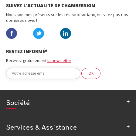
SUIVEZ L'ACTUALITÉ DE CHAMBERSIGN
Nous sommes présents sur les réseaux sociaux, ne ratez pas nos
dernières news !
RESTEZ INFORMÉ*
Recevez gratuitement
la newsletter
Société
A propos de ChamberSign – autorité de certification
Cadre juridique et conformité
Services & Assistance
Club des Partenaires