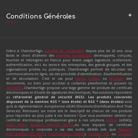
Ils nous ont fait confiance
FAQ
Les services et les engagements de ChamberSign
Gérer mon certificat
Conditions Générales
Nous contacter
Glossaire de ChamberSign, Autorité de certification
Nous rejoindre
Guides d’installation des certificats
Attestations de conformité, référentiel documentaire et autres
Les prérequis pour utiliser un certificat électronique
certifications
Pilotes des supports cryptographiques à télécharger
Charte de confidentialité
Support et assistance
Grâce à ChamberSign,
autorité de certification
depuis plus de 20 ans, vous
Grille tarifaire – mise à jour au 1er mars 2023
Révoquer mon certificat
faites le choix d’obtenir des
identités numériques
développées, conçues,
LCR
fournies et hébergées en France pour divers usages (signature, scellement,
authentification, etc). Au service des entreprises, des grands groupes, et des
Mentions légales
organisations privées ou publiques, Chambersign permet de sécuriser les
Politique qualité de ChamberSign
communications en ligne, via des procédés d’identification, d’authentification
et de sécurisation. C’est le cas pour
signer
,
sceller
, ou
sécuriser
des
Politique d’utilisation des cookies
documents, ou bien pour accéder à certaines plateformes et pouvoir s’y
Référentiel documentaire AC CHAMBERSIGN FRANCE
connecter
.ChamberSign propose une large gamme de produits de certificats
Référentiel documentaire AC CHAMBERSIGN FRANCE CA3
électroniques et d’outils de signatures électroniques. Nos solutions répondent
au
référentiel général de sécurité (RGS). Les produits concernés
Référentiel documentaire service d’identité numérique pro
disposent de la mention
RGS * (une étoile) et RGS *
(deux étoiles)
ainsi
qu’à la réglementation européenne eIDAS (ElectronicIDentification And Trust
Services). Retrouvez sur notre site le descriptif de chacun de nos produits
pour répondre au plus juste à vos besoins ! Que vous souhaitiez obtenir un
certificat électronique professionnel grâce à nos solutions
Eiducio
(eIDAS),
Initio RGS*
,
Audacio Identité RGS**
,ou vous équiper de certificats
électroniques « corporate » via des outils dédiés tels que
Négocio
RGS,
Certiserv SSL RGS*
,
EuroComercio (eIDAS
),
Certiserv SSL
ou
Certiserv